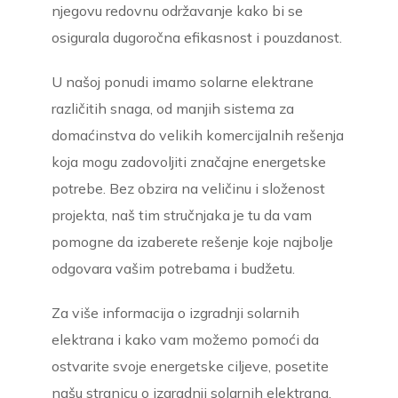
njegovu redovnu održavanje kako bi se
osigurala dugoročna efikasnost i pouzdanost.
U našoj ponudi imamo solarne elektrane
različitih snaga, od manjih sistema za
domaćinstva do velikih komercijalnih rešenja
koja mogu zadovoljiti značajne energetske
potrebe. Bez obzira na veličinu i složenost
projekta, naš tim stručnjaka je tu da vam
pomogne da izaberete rešenje koje najbolje
odgovara vašim potrebama i budžetu.
Za više informacija o izgradnji solarnih
elektrana i kako vam možemo pomoći da
ostvarite svoje energetske ciljeve, posetite
našu stranicu o izgradnji solarnih elektrana.