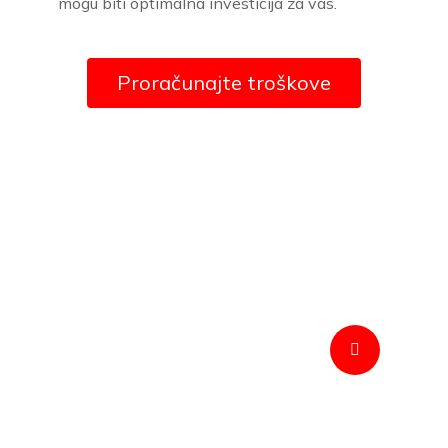
mogu biti optimalna investicija za vas.
Proračunajte troškove
01
Solarni Paneli