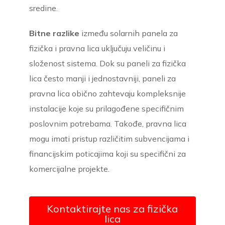
sredine.
Bitne razlike
između solarnih panela za
fizička i pravna lica uključuju veličinu i
složenost sistema. Dok su paneli za fizička
lica često manji i jednostavniji, paneli za
pravna lica obično zahtevaju kompleksnije
instalacije koje su prilagođene specifičnim
poslovnim potrebama. Takođe, pravna lica
mogu imati pristup različitim subvencijama i
financijskim poticajima koji su specifični za
komercijalne projekte.
Kontaktirajte nas za fizička
lica