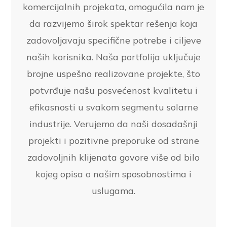
komercijalnih projekata, omogućila nam je
da razvijemo širok spektar rešenja koja
zadovoljavaju specifične potrebe i ciljeve
naših korisnika. Naša portfolija uključuje
brojne uspešno realizovane projekte, što
potvrđuje našu posvećenost kvalitetu i
efikasnosti u svakom segmentu solarne
industrije. Verujemo da naši dosadašnji
projekti i pozitivne preporuke od strane
zadovoljnih klijenata govore više od bilo
kojeg opisa o našim sposobnostima i
uslugama.