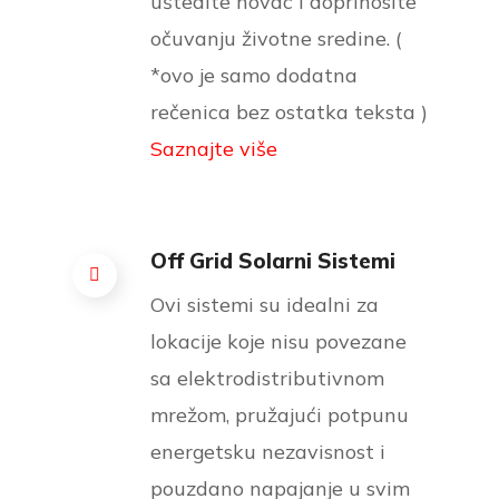
uštedite novac i doprinosite
očuvanju životne sredine. (
*ovo je samo dodatna
rečenica bez ostatka teksta )
Saznajte više
Off Grid Solarni Sistemi
Ovi sistemi su idealni za
lokacije koje nisu povezane
sa elektrodistributivnom
mrežom, pružajući potpunu
energetsku nezavisnost i
pouzdano napajanje u svim