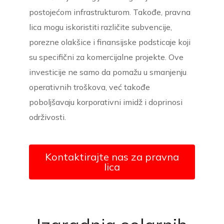
postojećom infrastrukturom. Takođe, pravna
lica mogu iskoristiti različite subvencije,
porezne olakšice i finansijske podsticaje koji
su specifični za komercijalne projekte. Ove
investicije ne samo da pomažu u smanjenju
operativnih troškova, već takođe
poboljšavaju korporativni imidž i doprinosi
održivosti.
Kontaktirajte nas za pravna
lica