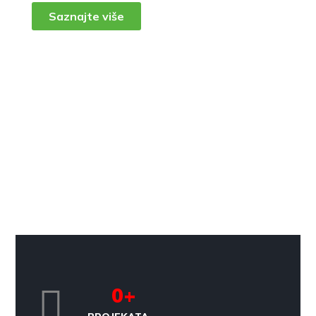
Saznajte više
0
+