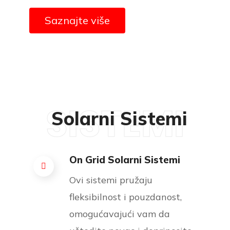
Saznajte više
SISTEMI
Solarni Sistemi
On Grid Solarni Sistemi
Ovi sistemi pružaju
fleksibilnost i pouzdanost,
omogućavajući vam da