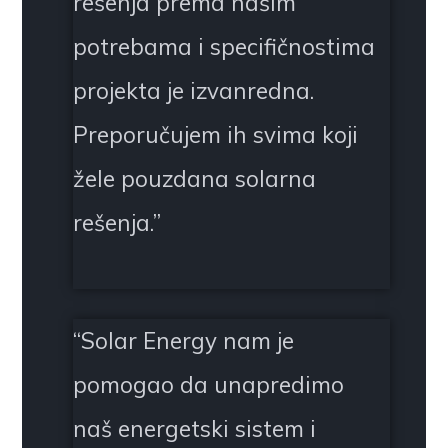
rešenja prema našim
potrebama i specifičnostima
projekta je izvanredna.
Preporučujem ih svima koji
žele pouzdana solarna
rešenja.
”
“
Solar Energy nam je
pomogao da unapredimo
naš energetski sistem i