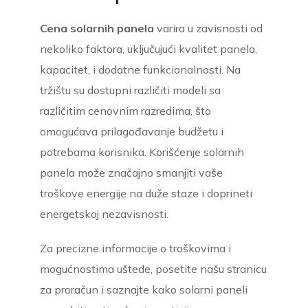
Cena solarnih panela
varira u zavisnosti od
nekoliko faktora, uključujući kvalitet panela,
kapacitet, i dodatne funkcionalnosti. Na
tržištu su dostupni različiti modeli sa
različitim cenovnim razredima, što
omogućava prilagođavanje budžetu i
potrebama korisnika. Korišćenje solarnih
panela može značajno smanjiti vaše
troškove energije na duže staze i doprineti
energetskoj nezavisnosti.
Za precizne informacije o troškovima i
mogućnostima uštede, posetite našu stranicu
za proračun i saznajte kako solarni paneli