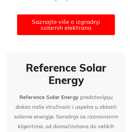
Saznajte više o izgradnji
solarnih elektrana
GALERIJA
Reference Solar
Energy
Reference Solar Energy
predstavljaju
dokaz naše stručnosti i uspeha u oblasti
solarne energije. Saradnja sa raznovrsnim
klijentima, od domaćinstava do velikih