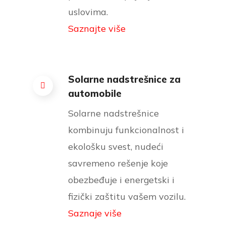
uslovima.
Saznajte više
Solarne nadstrešnice za
automobile
Solarne nadstrešnice
kombinuju funkcionalnost i
ekološku svest, nudeći
savremeno rešenje koje
obezbeđuje i energetski i
fizički zaštitu vašem vozilu.
Saznaje više