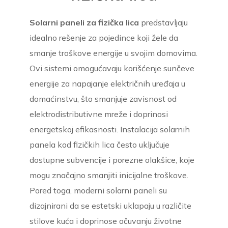
Solarni paneli za fizička lica
predstavljaju
idealno rešenje za pojedince koji žele da
smanje troškove energije u svojim domovima.
Ovi sistemi omogućavaju korišćenje sunčeve
energije za napajanje električnih uređaja u
domaćinstvu, što smanjuje zavisnost od
elektrodistributivne mreže i doprinosi
energetskoj efikasnosti. Instalacija solarnih
panela kod fizičkih lica često uključuje
dostupne subvencije i porezne olakšice, koje
mogu značajno smanjiti inicijalne troškove.
Pored toga, moderni solarni paneli su
dizajnirani da se estetski uklapaju u različite
stilove kuća i doprinose očuvanju životne