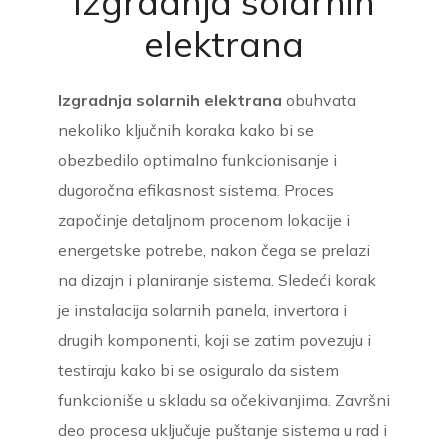
Izgradnja solarnih
elektrana
Izgradnja solarnih elektrana
obuhvata
nekoliko ključnih koraka kako bi se
obezbedilo optimalno funkcionisanje i
dugoročna efikasnost sistema. Proces
započinje detaljnom procenom lokacije i
energetske potrebe, nakon čega se prelazi
na dizajn i planiranje sistema. Sledeći korak
je instalacija solarnih panela, invertora i
drugih komponenti, koji se zatim povezuju i
testiraju kako bi se osiguralo da sistem
funkcioniše u skladu sa očekivanjima. Završni
deo procesa uključuje puštanje sistema u rad i