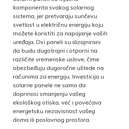
komponenta svakog solarnog
sistema, jer pretvaraju sunčevu
svetlost u električnu energiju koju
možete koristiti za napajanje vaših
uređaja. Ovi paneli su dizajnirani
da budu dugotrajni i otporni na
različite vremenske uslove, čime
obezbeđuju dugoročne uštede na
računima za energiju. Investicija u
solarne panele ne samo da
doprinosi smanjenju vašeg
ekološkog otiska, već i povećava
energetsku nezavisnost vašeg
doma ili poslovnog prostora.